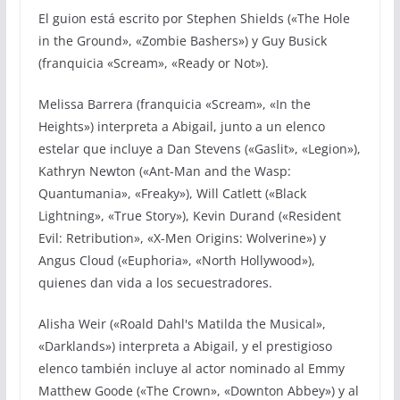
El guion está escrito por Stephen Shields («The Hole
in the Ground», «Zombie Bashers») y Guy Busick
(franquicia «Scream», «Ready or Not»).
Melissa Barrera (franquicia «Scream», «In the
Heights») interpreta a Abigail, junto a un elenco
estelar que incluye a Dan Stevens («Gaslit», «Legion»),
Kathryn Newton («Ant-Man and the Wasp:
Quantumania», «Freaky»), Will Catlett («Black
Lightning», «True Story»), Kevin Durand («Resident
Evil: Retribution», «X-Men Origins: Wolverine») y
Angus Cloud («Euphoria», «North Hollywood»),
quienes dan vida a los secuestradores.
Alisha Weir («Roald Dahl's Matilda the Musical»,
«Darklands») interpreta a Abigail, y el prestigioso
elenco también incluye al actor nominado al Emmy
Matthew Goode («The Crown», «Downton Abbey») y al