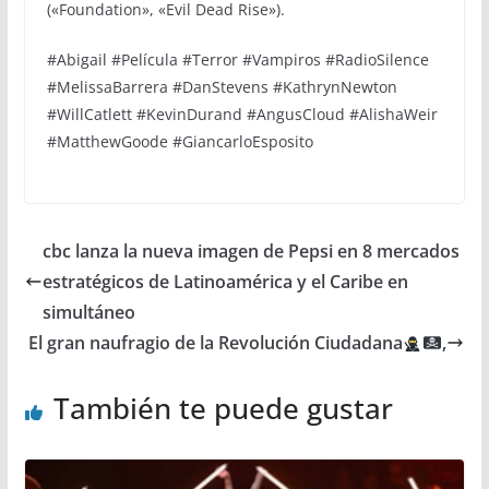
(«Foundation», «Evil Dead Rise»).
#Abigail #Película #Terror #Vampiros #RadioSilence
#MelissaBarrera #DanStevens #KathrynNewton
#WillCatlett #KevinDurand #AngusCloud #AlishaWeir
#MatthewGoode #GiancarloEsposito
cbc lanza la nueva imagen de Pepsi en 8 mercados
estratégicos de Latinoamérica y el Caribe en
simultáneo
El gran naufragio de la Revolución Ciudadana
,
También te puede gustar