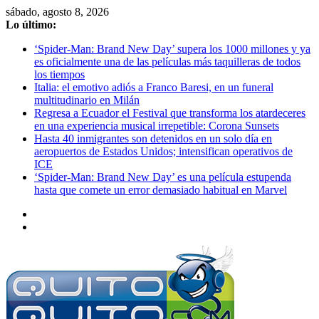
Saltar
sábado, agosto 8, 2026
al
Lo último:
contenido
‘Spider-Man: Brand New Day’ supera los 1000 millones y ya
es oficialmente una de las películas más taquilleras de todos
los tiempos
Italia: el emotivo adiós a Franco Baresi, en un funeral
multitudinario en Milán
Regresa a Ecuador el Festival que transforma los atardeceres
en una experiencia musical irrepetible: Corona Sunsets
Hasta 40 inmigrantes son detenidos en un solo día en
aeropuertos de Estados Unidos; intensifican operativos de
ICE
‘Spider-Man: Brand New Day’ es una película estupenda
hasta que comete un error demasiado habitual en Marvel