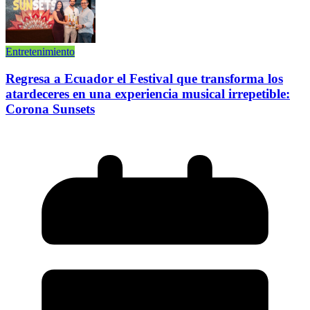
Entretenimiento
Regresa a Ecuador el Festival que transforma los
atardeceres en una experiencia musical irrepetible:
Corona Sunsets