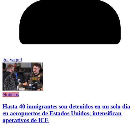
guayaquil
Noticias
Hasta 40 inmigrantes son detenidos en un solo día
en aeropuertos de Estados Unidos; intensifican
operativos de ICE