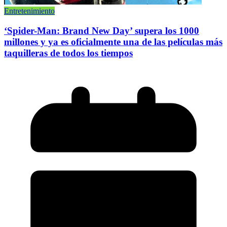
Entretenimiento
‘Spider-Man: Brand New Day’ supera los 1000
millones y ya es oficialmente una de las películas más
taquilleras de todos los tiempos