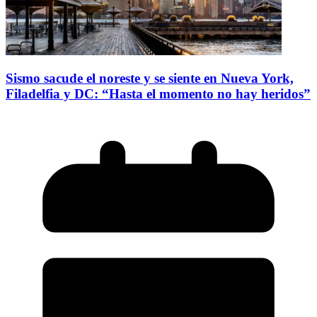
Sismo sacude el noreste y se siente en Nueva York,
Filadelfia y DC: “Hasta el momento no hay heridos”