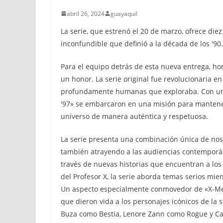
abril 26, 2024
guayaquil
La serie, que estrenó el 20 de marzo, ofrece die
inconfundible que definió a la década de los '90.
Para el equipo detrás de esta nueva entrega, hon
un honor. La serie original fue revolucionaria e
profundamente humanas que exploraba. Con un 
'97» se embarcaron en una misión para mantener 
universo de manera auténtica y respetuosa.
La serie presenta una combinación única de nost
también atrayendo a las audiencias contemporán
través de nuevas historias que encuentran a los
del Profesor X, la serie aborda temas serios mi
Un aspecto especialmente conmovedor de «X-Men 
que dieron vida a los personajes icónicos de la 
Buza como Bestia, Lenore Zann como Rogue y Cal