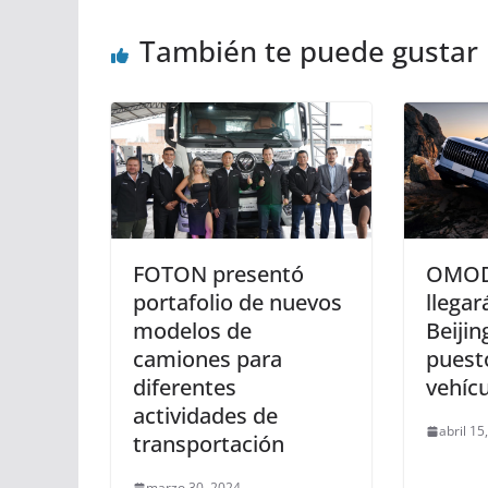
También te puede gustar
FOTON presentó
OMOD
portafolio de nuevos
llegar
modelos de
Beijin
camiones para
puest
diferentes
vehícu
actividades de
abril 15
transportación
marzo 30, 2024