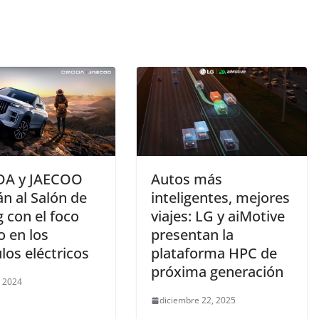
A y JAECOO
Autos más
án al Salón de
inteligentes, mejores
g con el foco
viajes: LG y aiMotive
o en los
presentan la
los eléctricos
plataforma HPC de
próxima generación
, 2024
diciembre 22, 2025