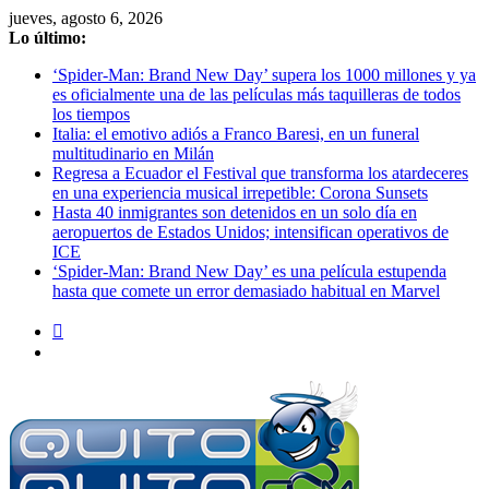
Saltar
jueves, agosto 6, 2026
al
Lo último:
contenido
‘Spider-Man: Brand New Day’ supera los 1000 millones y ya
es oficialmente una de las películas más taquilleras de todos
los tiempos
Italia: el emotivo adiós a Franco Baresi, en un funeral
multitudinario en Milán
Regresa a Ecuador el Festival que transforma los atardeceres
en una experiencia musical irrepetible: Corona Sunsets
Hasta 40 inmigrantes son detenidos en un solo día en
aeropuertos de Estados Unidos; intensifican operativos de
ICE
‘Spider-Man: Brand New Day’ es una película estupenda
hasta que comete un error demasiado habitual en Marvel