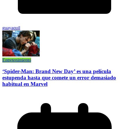
guayaquil
Entretenimiento
‘Spider-Man: Brand New Day’ es una película
estupenda hasta que comete un error demasiado
habitual en Marvel