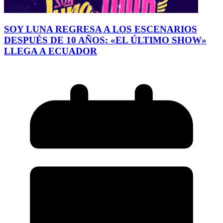
SOY LUNA REGRESA A LOS ESCENARIOS
DESPUÉS DE 10 AÑOS: «EL ÚLTIMO SHOW»
LLEGA A ECUADOR