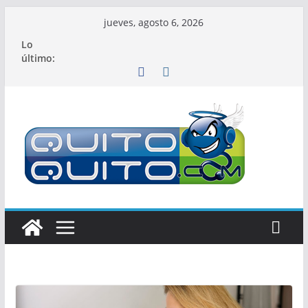
Saltar
jueves, agosto 6, 2026
al
Lo
contenido
último: