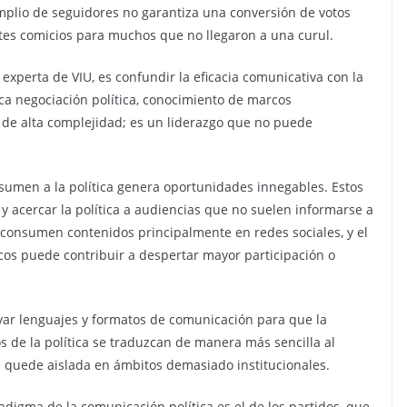
plio de seguidores no garantiza una conversión de votos
entes comicios para muchos que no llegaron a una curul.
 experta de VIU, es confundir la eficacia comunicativa con la
ca negociación política, conocimiento de marcos
s de alta complejidad; es un liderazgo que no puede
sumen a la política genera oportunidades innegables. Estos
y acercar la política a audiencias que no suelen informarse a
 consumen contenidos principalmente en redes sociales, y el
icos puede contribuir a despertar mayor participación o
var lenguajes y formatos de comunicación para que la
s de la política se traduzcan de manera más sencilla al
e quede aislada en ámbitos demasiado institucionales.
adigma de la comunicación política es el de los partidos, que