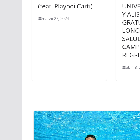
(feat. Playboi Carti)
UNIV
Y ALI
marzo 27, 2024
GRAT
LONC
SALU
CAMP
REGRE
abril 3,