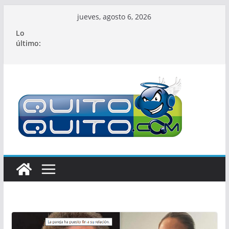
Saltar
jueves, agosto 6, 2026
al
Lo
contenido
último: