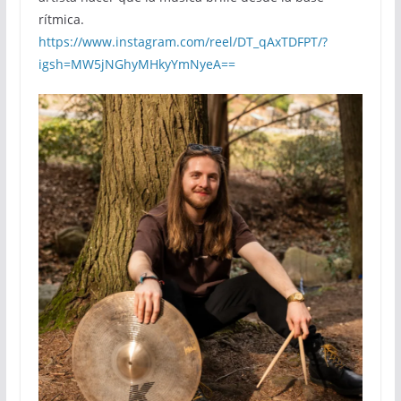
rítmica.
https://www.instagram.com/reel/DT_qAxTDFPT/?
igsh=MW5jNGhyMHkyYmNyeA==