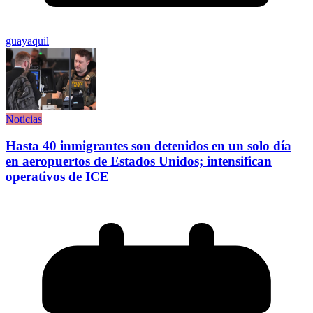
guayaquil
Noticias
Hasta 40 inmigrantes son detenidos en un solo día
en aeropuertos de Estados Unidos; intensifican
operativos de ICE