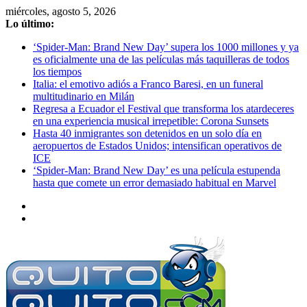
Saltar
miércoles, agosto 5, 2026
al
Lo último:
contenido
‘Spider-Man: Brand New Day’ supera los 1000 millones y ya
es oficialmente una de las películas más taquilleras de todos
los tiempos
Italia: el emotivo adiós a Franco Baresi, en un funeral
multitudinario en Milán
Regresa a Ecuador el Festival que transforma los atardeceres
en una experiencia musical irrepetible: Corona Sunsets
Hasta 40 inmigrantes son detenidos en un solo día en
aeropuertos de Estados Unidos; intensifican operativos de
ICE
‘Spider-Man: Brand New Day’ es una película estupenda
hasta que comete un error demasiado habitual en Marvel