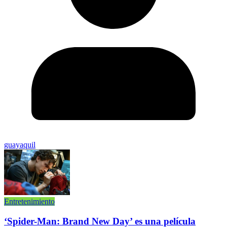
guayaquil
Entretenimiento
‘Spider-Man: Brand New Day’ es una película