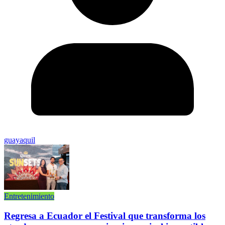
guayaquil
Entretenimiento
Regresa a Ecuador el Festival que transforma los