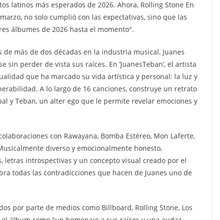
os latinos más esperados de 2026. Ahora, Rolling Stone En
marzo, no solo cumplió con las expectativas, sino que las
ores álbumes de 2026 hasta el momento".
s de más de dos décadas en la industria musical, Juanes
sin perder de vista sus raíces. En ‘JuanesTeban’, el artista
lidad que ha marcado su vida artística y personal: la luz y
lnerabilidad. A lo largo de 16 canciones, construye un retrato
bal y Teban, un alter ego que le permite revelar emociones y
e colaboraciones con Rawayana, Bomba Estéreo, Mon Laferte,
. Musicalmente diverso y emocionalmente honesto,
letras introspectivas y un concepto visual creado por el
lebra todas las contradicciones que hacen de Juanes uno de
"
dos por parte de medios como Billboard, Rolling Stone, Los
to el álbum como "un homenaje a sus raíces y una audaz