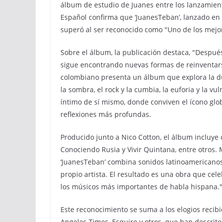
álbum de estudio de Juanes entre los lanzamient
Español confirma que ‘JuanesTeban’, lanzado en 
superó al ser reconocido como "Uno de los mej
Sobre el álbum, la publicación destaca, "Despué
sigue encontrando nuevas formas de reinventarse 
colombiano presenta un álbum que explora la dua
la sombra, el rock y la cumbia, la euforia y la vu
íntimo de sí mismo, donde conviven el ícono glo
reflexiones más profundas.
Producido junto a Nico Cotton, el álbum incluy
Conociendo Rusia y Vivir Quintana, entre otros
‘JuanesTeban’ combina sonidos latinoamericanos, 
propio artista. El resultado es una obra que ce
los músicos más importantes de habla hispana.
Este reconocimiento se suma a los elogios recibi
Angeles Times, Esquire y otros, que han descri