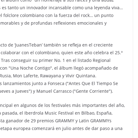
s es tanto un innovador incansable como una leyenda viva…
l folclore colombiano con la fuerza del rock… un punto
emorables y de profundas reflexiones emocionales y
acto de ‘JuanesTeban’ también se refleja en el creciente
colaborar con el colombiano, quien este año celebra el 25.º
. Tras conseguir su primer No. 1 en el listado Regional
n con "Una Noche Contigo", el álbum llegó acompañado de
usia, Mon Laferte, Rawayana y Vivir Quintana.
s lanzamientos junto a Fonseca ("Antes Que El Tiempo Se
Jueves a Jueves") y Manuel Carrasco ("Gente Corriente").
ncipal en algunos de los festivales más importantes del año,
 pasada, el Iberdrola Music Festival en Bilbao, España,
rtista ganador de 29 premios GRAMMY y Latin GRAMMYs
 etapa europea comenzará en julio antes de dar paso a una