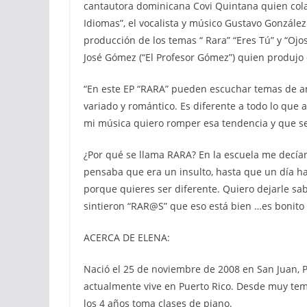
cantautora dominicana Covi Quintana quien cola
Idiomas”, el vocalista y músico Gustavo González
producción de los temas “ Rara” “Eres Tú” y “Ojo
José Gómez (“El Profesor Gómez”) quien produjo 
“En este EP “RARA” pueden escuchar temas de a
variado y romántico. Es diferente a todo lo qu
mi música quiero romper esa tendencia y que se
¿Por qué se llama RARA? En la escuela me decí
pensaba que era un insulto, hasta que un día ha
porque quieres ser diferente. Quiero dejarle sa
sintieron “RAR@S” que eso está bien …es bonito 
ACERCA DE ELENA:
Nació el 25 de noviembre de 2008 en San Juan, 
actualmente vive en Puerto Rico. Desde muy te
los 4 años toma clases de piano.