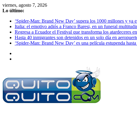
Saltar
viernes, agosto 7, 2026
al
Lo último:
contenido
‘Spider-Man: Brand New Day’ supera los 1000 millones y ya es o
Italia: el emotivo adiós a Franco Baresi, en un funeral multitud
Regresa a Ecuador el Festival que transforma los atardeceres en
Hasta 40 inmigrantes son detenidos en un solo día en aeropuert
‘Spider-Man: Brand New Day’ es una película estupenda hasta 