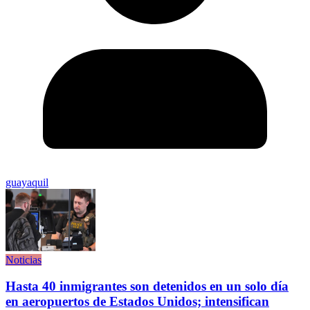
guayaquil
Noticias
Hasta 40 inmigrantes son detenidos en un solo día
en aeropuertos de Estados Unidos; intensifican