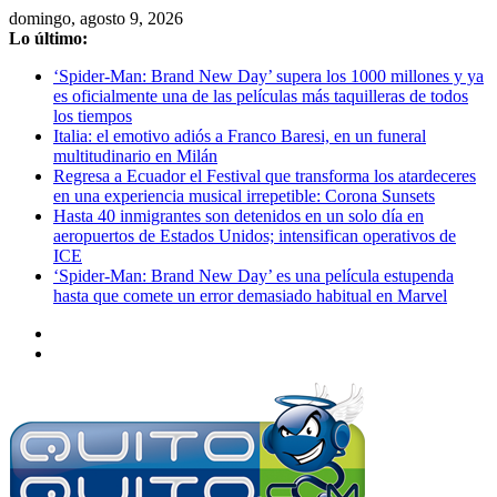
Saltar
domingo, agosto 9, 2026
al
Lo último:
contenido
‘Spider-Man: Brand New Day’ supera los 1000 millones y ya
es oficialmente una de las películas más taquilleras de todos
los tiempos
Italia: el emotivo adiós a Franco Baresi, en un funeral
multitudinario en Milán
Regresa a Ecuador el Festival que transforma los atardeceres
en una experiencia musical irrepetible: Corona Sunsets
Hasta 40 inmigrantes son detenidos en un solo día en
aeropuertos de Estados Unidos; intensifican operativos de
ICE
‘Spider-Man: Brand New Day’ es una película estupenda
hasta que comete un error demasiado habitual en Marvel