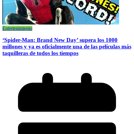
Entretenimiento
‘Spider-Man: Brand New Day’ supera los 1000
millones y ya es oficialmente una de las películas más
taquilleras de todos los tiempos