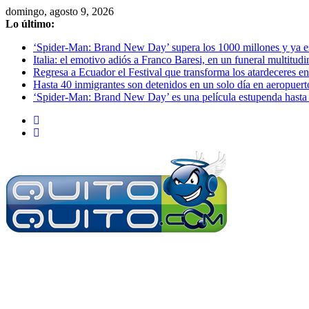
Saltar
domingo, agosto 9, 2026
al
Lo último:
contenido
‘Spider-Man: Brand New Day’ supera los 1000 millones y ya es o
Italia: el emotivo adiós a Franco Baresi, en un funeral multitud
Regresa a Ecuador el Festival que transforma los atardeceres en
Hasta 40 inmigrantes son detenidos en un solo día en aeropuert
‘Spider-Man: Brand New Day’ es una película estupenda hasta 