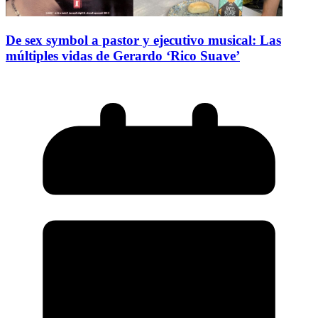
De sex symbol a pastor y ejecutivo musical: Las
múltiples vidas de Gerardo ‘Rico Suave’