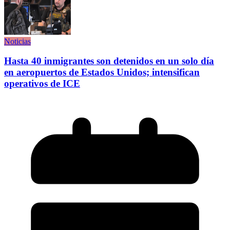
Noticias
Hasta 40 inmigrantes son detenidos en un solo día
en aeropuertos de Estados Unidos; intensifican
operativos de ICE