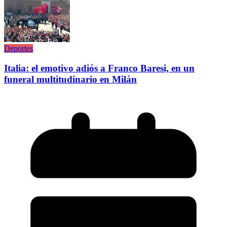
Deportes
Italia: el emotivo adiós a Franco Baresi, en un
funeral multitudinario en Milán