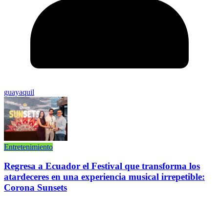
guayaquil
Entretenimiento
Regresa a Ecuador el Festival que transforma los
atardeceres en una experiencia musical irrepetible:
Corona Sunsets