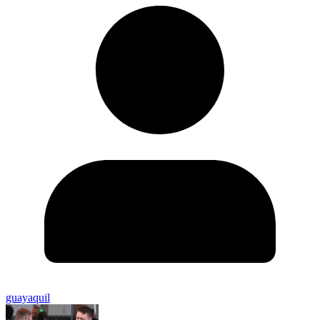
guayaquil