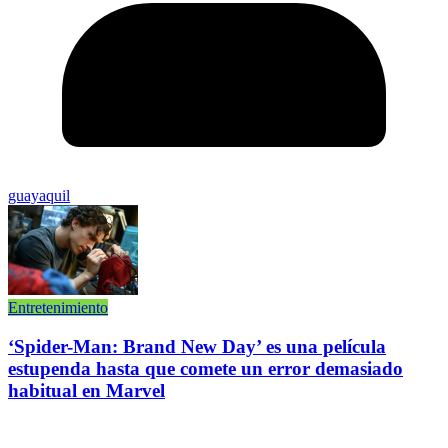
guayaquil
Entretenimiento
‘Spider-Man: Brand New Day’ es una película
estupenda hasta que comete un error demasiado
habitual en Marvel