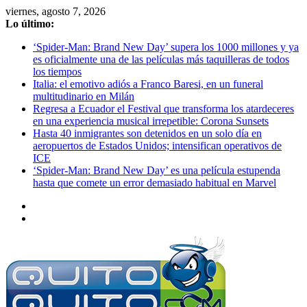
Saltar
viernes, agosto 7, 2026
al
Lo último:
contenido
‘Spider-Man: Brand New Day’ supera los 1000 millones y ya
es oficialmente una de las películas más taquilleras de todos
los tiempos
Italia: el emotivo adiós a Franco Baresi, en un funeral
multitudinario en Milán
Regresa a Ecuador el Festival que transforma los atardeceres
en una experiencia musical irrepetible: Corona Sunsets
Hasta 40 inmigrantes son detenidos en un solo día en
aeropuertos de Estados Unidos; intensifican operativos de
ICE
‘Spider-Man: Brand New Day’ es una película estupenda
hasta que comete un error demasiado habitual en Marvel