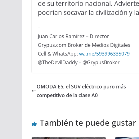
de su territorio nacional. Advier
podrían socavar la civilización y l
–
Juan Carlos Ramírez – Director
Grypus.com Broker de Medios Digitales
Cell & WhatsApp:
wa.me/593996335079
@TheDevilDaddy – @GrypusBroker
OMODA E5, el SUV eléctrico puro más
competitivo de la clase A0
También te puede gustar