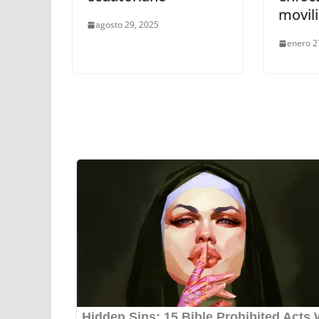
movili
agosto 29, 2025
enero 2