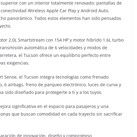
superior con un interior totalmente renovado: pantallas de
 conectividad Wireless Apple Car Play y Android Auto,
techo panorámico. Todos estos elementos han sido pensados
yecto.
otor 2.0L Smartstream con 154 HP y motor híbrido 1.6L turbo
ransmisión automática de 6 velocidades y modos de
rretera, el Tucson ofrece un equilibrio perfecto entre
vas exigencias.
t Sense, el Tucson integra tecnologías como frenado
o, 6 airbags, freno de parqueo electrónico, luces de curva y
a sido diseñado para protegerte a ti y a los tuyos.
jora significativa en el espacio para pasajeros y una
rsonas que buscan comodidad en cada trayecto sin sacrificar
laración de innovación, diseño y compromiso