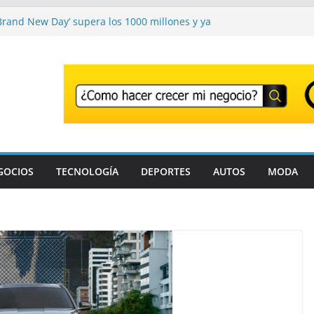
Brand New Day’ es una película estupenda
ete un error demasiado habitual en Marvel
Brand New Day’ supera los 1000 millones y ya
e una de las películas más taquilleras de
mpos
tivo adiós a Franco Baresi, en un funeral
o en Milán
ador el Festival que transforma los
n una experiencia musical irrepetible: Corona
grantes son detenidos en un solo día en
e Estados Unidos; intensifican operativos de
GOCIOS
TECNOLOGÍA
DEPORTES
AUTOS
MODA