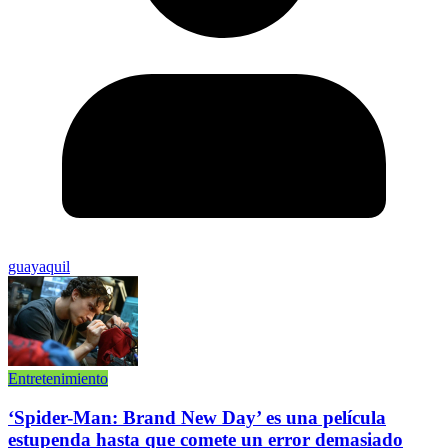
guayaquil
Entretenimiento
‘Spider-Man: Brand New Day’ es una película
estupenda hasta que comete un error demasiado