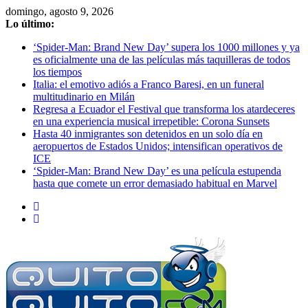
Saltar
domingo, agosto 9, 2026
al
Lo último:
contenido
‘Spider-Man: Brand New Day’ supera los 1000 millones y ya
es oficialmente una de las películas más taquilleras de todos
los tiempos
Italia: el emotivo adiós a Franco Baresi, en un funeral
multitudinario en Milán
Regresa a Ecuador el Festival que transforma los atardeceres
en una experiencia musical irrepetible: Corona Sunsets
Hasta 40 inmigrantes son detenidos en un solo día en
aeropuertos de Estados Unidos; intensifican operativos de
ICE
‘Spider-Man: Brand New Day’ es una película estupenda
hasta que comete un error demasiado habitual en Marvel