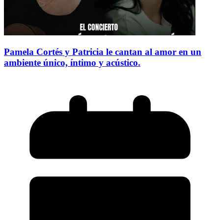
Pamela Cortés y Patricia le cantan al amor en un
ambiente único, íntimo y acústico.