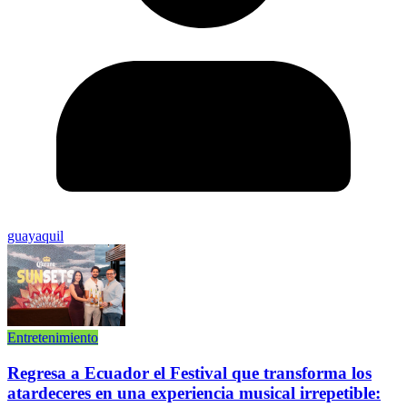
guayaquil
Entretenimiento
Regresa a Ecuador el Festival que transforma los
atardeceres en una experiencia musical irrepetible: