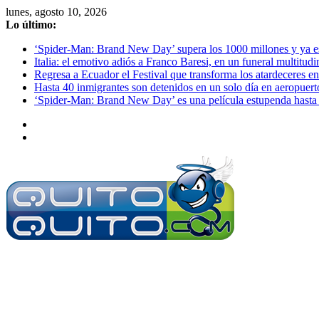
Saltar
lunes, agosto 10, 2026
al
Lo último:
contenido
‘Spider-Man: Brand New Day’ supera los 1000 millones y ya es o
Italia: el emotivo adiós a Franco Baresi, en un funeral multitud
Regresa a Ecuador el Festival que transforma los atardeceres en
Hasta 40 inmigrantes son detenidos en un solo día en aeropuert
‘Spider-Man: Brand New Day’ es una película estupenda hasta 