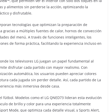
iew™, que permiten ver el interior con solo dos toques en la
s y alimentos sin perderse la acción, optimizando la
tico y disfrutable.
corporan tecnologías que optimizan la preparación de
ia gracias a múltiples fuentes de calor, hornos de convección
dades del menú. A través de funciones inteligentes, los
nes de forma práctica, facilitando la experiencia incluso en
donde los televisores LG juegan un papel fundamental al
mite disfrutar cada partido con mayor realismo. Con
ización automática, los usuarios pueden apreciar colores
tura cada jugada sin perder detalle. Así, cada partido de La
xperiencia más inmersiva desde casa.
 el fútbol. Modelos como el LG QNED73 lideran esta evolución
culo de brillo y color para una experiencia totalmente
port Mode, que optimiza cada detalle visual, y Sports Alert,