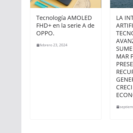
Tecnología AMOLED
LA IN
FHD+ en la serie A de
ARTIF
OPPO.
TECN
AVAN
febrero 23, 2024
SUME
MAR 
PRESE
RECU
GENE
CREC
ECON
septiem