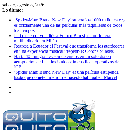
Saltar
sábado, agosto 8, 2026
al
Lo último:
contenido
‘Spider-Man: Brand New Day’ supera los 1000 millones y ya
es oficialmente una de las películas más taquilleras de todos
los tiempos
Italia: el emotivo adiós a Franco Baresi, en un funeral
multitudinario en Milán
Regresa a Ecuador el Festival que transforma los atardeceres
en una experiencia musical irrepetible: Corona Sunsets
Hasta 40 inmigrantes son detenidos en un solo día en
aeropuertos de Estados Unidos; intensifican operativos de
ICE
‘Spider-Man: Brand New Day’ es una película estupenda
hasta que comete un error demasiado habitual en Marvel