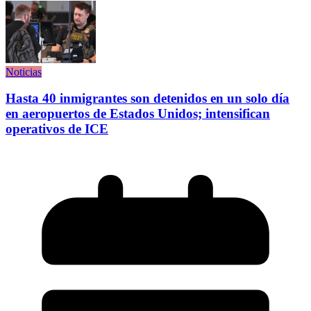
Noticias
Hasta 40 inmigrantes son detenidos en un solo día
en aeropuertos de Estados Unidos; intensifican
operativos de ICE