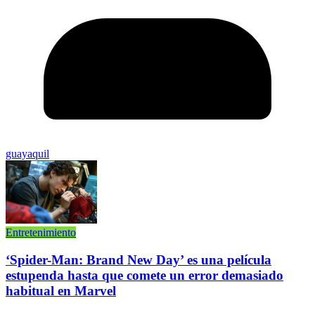
guayaquil
Entretenimiento
‘Spider-Man: Brand New Day’ es una película
estupenda hasta que comete un error demasiado
habitual en Marvel