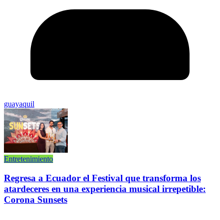
guayaquil
Entretenimiento
Regresa a Ecuador el Festival que transforma los
atardeceres en una experiencia musical irrepetible:
Corona Sunsets