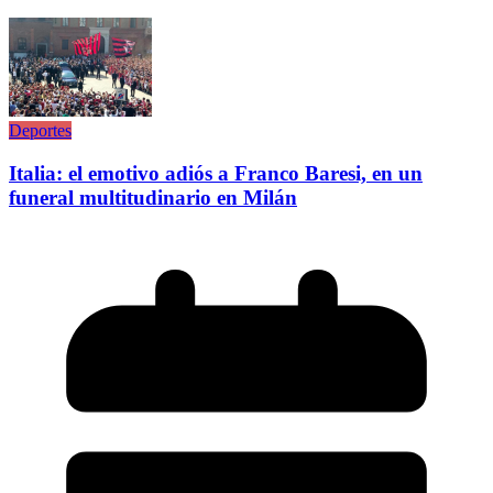
Deportes
Italia: el emotivo adiós a Franco Baresi, en un
funeral multitudinario en Milán