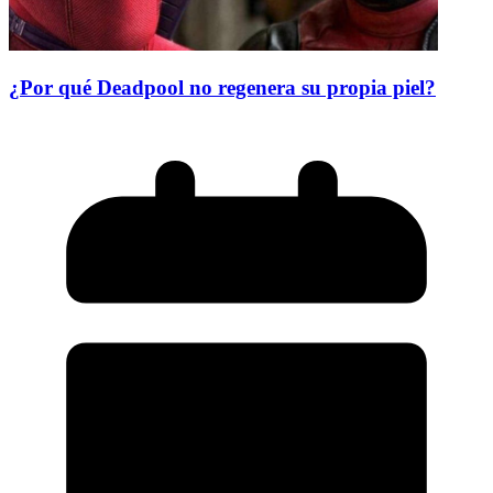
¿Por qué Deadpool no regenera su propia piel?