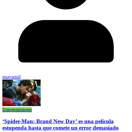
guayaquil
Entretenimiento
‘Spider-Man: Brand New Day’ es una película
estupenda hasta que comete un error demasiado