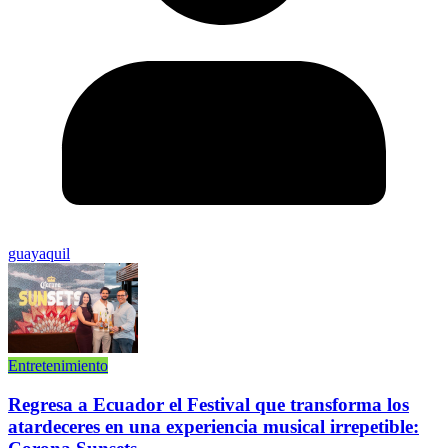
guayaquil
Entretenimiento
Regresa a Ecuador el Festival que transforma los
atardeceres en una experiencia musical irrepetible: