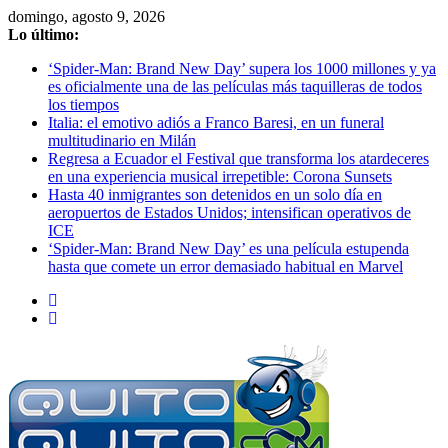
Saltar
domingo, agosto 9, 2026
al
Lo último:
contenido
‘Spider-Man: Brand New Day’ supera los 1000 millones y ya
es oficialmente una de las películas más taquilleras de todos
los tiempos
Italia: el emotivo adiós a Franco Baresi, en un funeral
multitudinario en Milán
Regresa a Ecuador el Festival que transforma los atardeceres
en una experiencia musical irrepetible: Corona Sunsets
Hasta 40 inmigrantes son detenidos en un solo día en
aeropuertos de Estados Unidos; intensifican operativos de
ICE
‘Spider-Man: Brand New Day’ es una película estupenda
hasta que comete un error demasiado habitual en Marvel