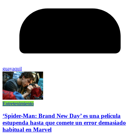
guayaquil
Entretenimiento
‘Spider-Man: Brand New Day’ es una película
estupenda hasta que comete un error demasiado
habitual en Marvel