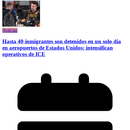
Noticias
Hasta 40 inmigrantes son detenidos en un solo día
en aeropuertos de Estados Unidos; intensifican
operativos de ICE