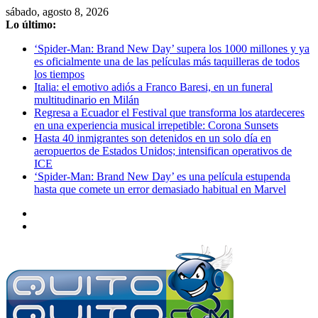
Saltar
sábado, agosto 8, 2026
al
Lo último:
contenido
‘Spider-Man: Brand New Day’ supera los 1000 millones y ya
es oficialmente una de las películas más taquilleras de todos
los tiempos
Italia: el emotivo adiós a Franco Baresi, en un funeral
multitudinario en Milán
Regresa a Ecuador el Festival que transforma los atardeceres
en una experiencia musical irrepetible: Corona Sunsets
Hasta 40 inmigrantes son detenidos en un solo día en
aeropuertos de Estados Unidos; intensifican operativos de
ICE
‘Spider-Man: Brand New Day’ es una película estupenda
hasta que comete un error demasiado habitual en Marvel