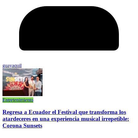
guayaquil
Entretenimiento
Regresa a Ecuador el Festival que transforma los
atardeceres en una experiencia musical irrepetible:
Corona Sunsets