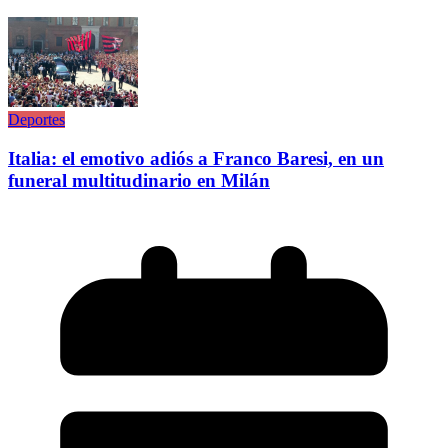
Deportes
Italia: el emotivo adiós a Franco Baresi, en un
funeral multitudinario en Milán