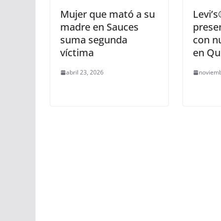
Mujer que mató a su
Levi’s
madre en Sauces
prese
suma segunda
con n
víctima
en Qu
abril 23, 2026
noviemb