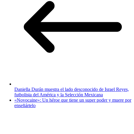
Daniella Durán muestra el lado desconocido de Israel Reyes,
futbolista del América y la Selección Mexicana
«Novocaine»: Un héroe que tiene un super poder y muere por
enseñártelo