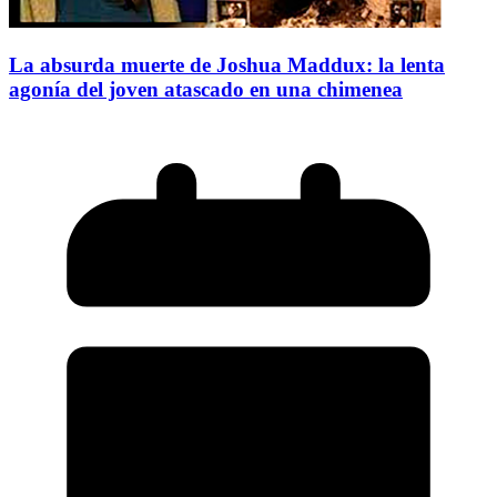
La absurda muerte de Joshua Maddux: la lenta
agonía del joven atascado en una chimenea