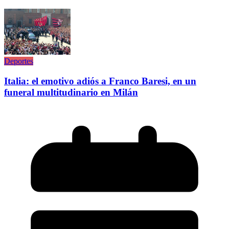
Deportes
Italia: el emotivo adiós a Franco Baresi, en un
funeral multitudinario en Milán