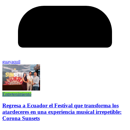
guayaquil
Entretenimiento
Regresa a Ecuador el Festival que transforma los
atardeceres en una experiencia musical irrepetible:
Corona Sunsets