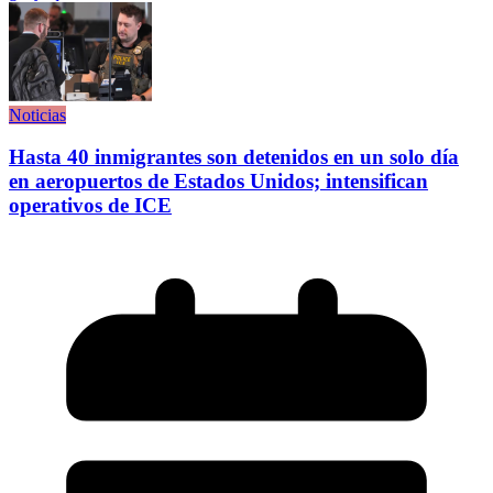
Noticias
Hasta 40 inmigrantes son detenidos en un solo día
en aeropuertos de Estados Unidos; intensifican
operativos de ICE