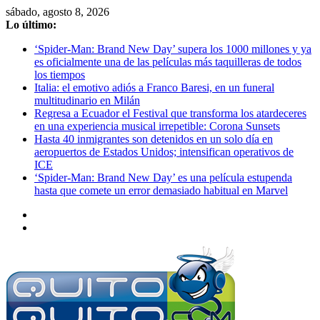
Saltar
sábado, agosto 8, 2026
al
Lo último:
contenido
‘Spider-Man: Brand New Day’ supera los 1000 millones y ya
es oficialmente una de las películas más taquilleras de todos
los tiempos
Italia: el emotivo adiós a Franco Baresi, en un funeral
multitudinario en Milán
Regresa a Ecuador el Festival que transforma los atardeceres
en una experiencia musical irrepetible: Corona Sunsets
Hasta 40 inmigrantes son detenidos en un solo día en
aeropuertos de Estados Unidos; intensifican operativos de
ICE
‘Spider-Man: Brand New Day’ es una película estupenda
hasta que comete un error demasiado habitual en Marvel