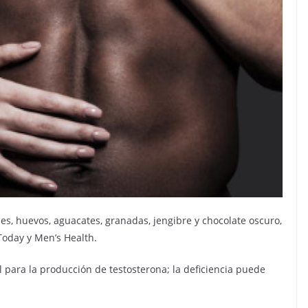
es, huevos, aguacates, granadas, jengibre y chocolate oscuro,
Today y Men’s Health.
al para la producción de testosterona; la deficiencia puede