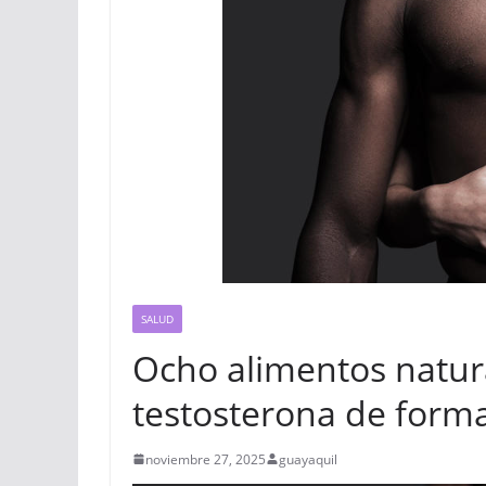
SALUD
Ocho alimentos natur
testosterona de form
noviembre 27, 2025
guayaquil