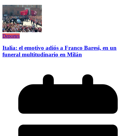
Deportes
Italia: el emotivo adiós a Franco Baresi, en un
funeral multitudinario en Milán