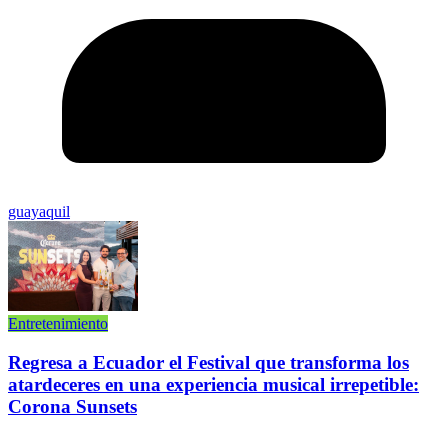
guayaquil
Entretenimiento
Regresa a Ecuador el Festival que transforma los
atardeceres en una experiencia musical irrepetible:
Corona Sunsets