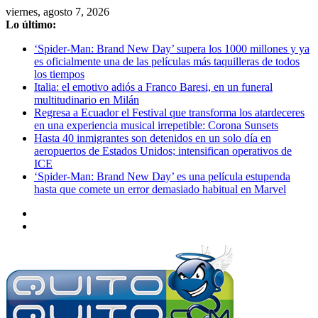
Saltar
viernes, agosto 7, 2026
al
Lo último:
contenido
‘Spider-Man: Brand New Day’ supera los 1000 millones y ya
es oficialmente una de las películas más taquilleras de todos
los tiempos
Italia: el emotivo adiós a Franco Baresi, en un funeral
multitudinario en Milán
Regresa a Ecuador el Festival que transforma los atardeceres
en una experiencia musical irrepetible: Corona Sunsets
Hasta 40 inmigrantes son detenidos en un solo día en
aeropuertos de Estados Unidos; intensifican operativos de
ICE
‘Spider-Man: Brand New Day’ es una película estupenda
hasta que comete un error demasiado habitual en Marvel