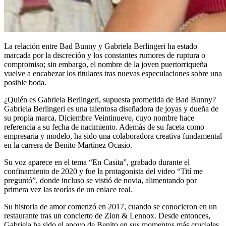
La relación entre Bad Bunny y Gabriela Berlingeri ha estado
marcada por la discreción y los constantes rumores de ruptura o
compromiso; sin embargo, el nombre de la joven puertorriqueña
vuelve a encabezar los titulares tras nuevas especulaciones sobre una
posible boda.
¿Quién es Gabriela Berlingeri, supuesta prometida de Bad Bunny?
Gabriela Berlingeri es una talentosa diseñadora de joyas y dueña de
su propia marca, Diciembre Veintinueve, cuyo nombre hace
referencia a su fecha de nacimiento. Además de su faceta como
empresaria y modelo, ha sido una colaboradora creativa fundamental
en la carrera de Benito Martínez Ocasio.
Su voz aparece en el tema “En Casita”, grabado durante el
confinamiento de 2020 y fue la protagonista del video “Tití me
preguntó”, donde incluso se vistió de novia, alimentando por
primera vez las teorías de un enlace real.
Su historia de amor comenzó en 2017, cuando se conocieron en un
restaurante tras un concierto de Zion & Lennox. Desde entonces,
Gabriela ha sido el apoyo de Benito en sus momentos más cruciales,