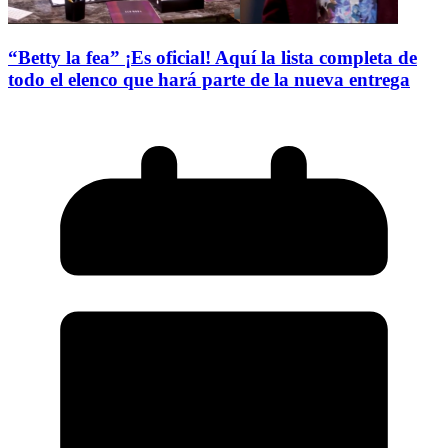
“Betty la fea” ¡Es oficial! Aquí la lista completa de
todo el elenco que hará parte de la nueva entrega