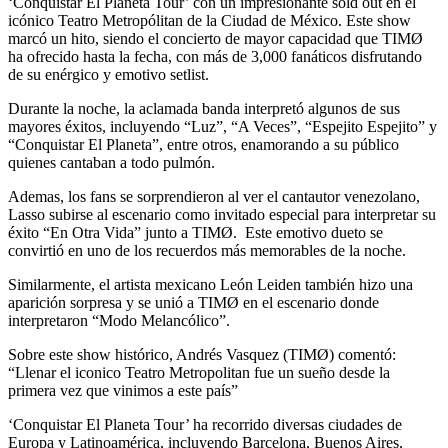
‘Conquistar El Planeta Tour’ con un impresionante sold out en el
icónico Teatro Metropólitan de la Ciudad de México. Este show
marcó un hito, siendo el concierto de mayor capacidad que TIMØ
ha ofrecido hasta la fecha, con más de 3,000 fanáticos disfrutando
de su enérgico y emotivo setlist.
Durante la noche, la aclamada banda interpretó algunos de sus
mayores éxitos, incluyendo “Luz”, “A Veces”, “Espejito Espejito” y
“Conquistar El Planeta”, entre otros, enamorando a su público
quienes cantaban a todo pulmón.
Ademas, los fans se sorprendieron al ver el cantautor venezolano,
Lasso subirse al escenario como invitado especial para interpretar su
éxito “En Otra Vida” junto a TIMØ. Este emotivo dueto se
convirtió en uno de los recuerdos más memorables de la noche.
Similarmente, el artista mexicano León Leiden también hizo una
aparición sorpresa y se unió a TIMØ en el escenario donde
interpretaron “Modo Melancólico”.
Sobre este show histórico, Andrés Vasquez (TIMØ) comentó:
“Llenar el iconico Teatro Metropolitan fue un sueño desde la
primera vez que vinimos a este país”
‘Conquistar El Planeta Tour’ ha recorrido diversas ciudades de
Europa y Latinoamérica, incluyendo Barcelona, Buenos Aires,