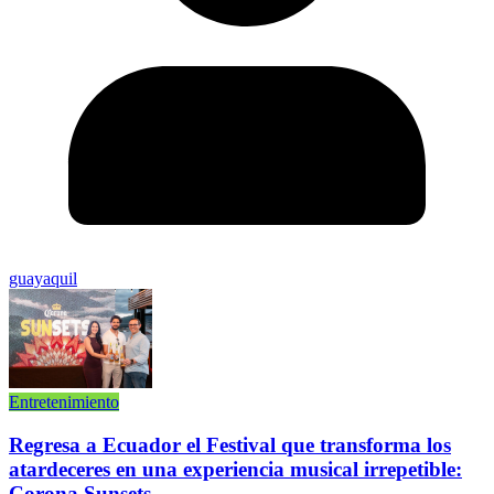
guayaquil
Entretenimiento
Regresa a Ecuador el Festival que transforma los
atardeceres en una experiencia musical irrepetible:
Corona Sunsets