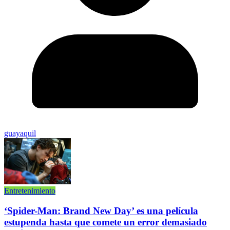
guayaquil
Entretenimiento
‘Spider-Man: Brand New Day’ es una película
estupenda hasta que comete un error demasiado