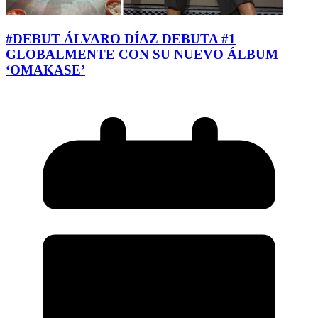
#DEBUT ÁLVARO DÍAZ DEBUTA #1
GLOBALMENTE CON SU NUEVO ÁLBUM
‘OMAKASE’