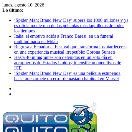
Saltar
lunes, agosto 10, 2026
al
Lo último:
contenido
‘Spider-Man: Brand New Day’ supera los 1000 millones y ya
es oficialmente una de las películas más taquilleras de todos
los tiempos
Italia: el emotivo adiós a Franco Baresi, en un funeral
multitudinario en Milán
Regresa a Ecuador el Festival que transforma los atardeceres
en una experiencia musical irrepetible: Corona Sunsets
Hasta 40 inmigrantes son detenidos en un solo día en
aeropuertos de Estados Unidos; intensifican operativos de
ICE
‘Spider-Man: Brand New Day’ es una película estupenda
hasta que comete un error demasiado habitual en Marvel