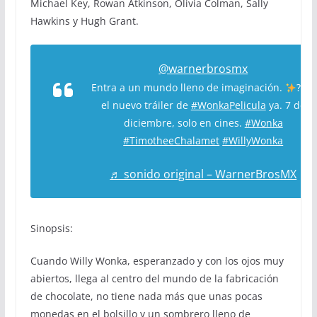
Michael Key, Rowan Atkinson, Olivia Colman, Sally
Hawkins y Hugh Grant.
@warnerbrosmx
Entra a un mundo lleno de imaginación.
? Ve
el nuevo tráiler de
#WonkaPelicula
ya. 7 de
diciembre, solo en cines.
#Wonka
#TimotheeChalamet
#WillyWonka
♬ sonido original – WarnerBrosMX
Sinopsis:
Cuando Willy Wonka, esperanzado y con los ojos muy
abiertos, llega al centro del mundo de la fabricación
de chocolate, no tiene nada más que unas pocas
monedas en el bolsillo y un sombrero lleno de