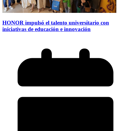
HONOR impulsó el talento universitario con
iniciativas de educación e innovación