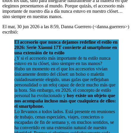
todos los días, sino para integrarse naturalmente a la manera en que
elegimos presentarnos al mundo. Porque quizás, el accesorio más
importante de nuestro día a día nunca estuvo en nuestro clóset…
sino siempre en nuestras manos.
El mar, 30 jun 2026 a las 8:59, Danna Guerrero (<danna.guerrero>)
escribió:
El accesorio que nunca dejamos redefine el estilo en
2026: Serie Xiaomi 17T convierte al smartphone en
una extensión de tu estilo
¿Y si el accesorio más importante de tu estilo nunca
estuvo en tu clóset, sino siempre en tus manos?
Hubo un momento en el que los accesorios vivían
únicamente dentro del clóset: un bolso o maletín
cuidadosamente elegido, unas gafas que reflejaban
personalidad o un reloj capaz de decir mucho más que
la hora. Sin embargo, en 2026, el concepto de estilo
personal ha evolucionado y
hoy existe un objeto que
nos acompaña incluso más que cualquiera de ellos:
el smartphone.
Lo llevamos a todos lados. Está presente en reuniones
de trabajo, cenas especiales, viajes, conciertos o
escapadas de fin de semana y, en muchos sentidos, se
ha convertido en una extensión natural de nuestra
identidad. Porque si elegimos cuidadosamente cada