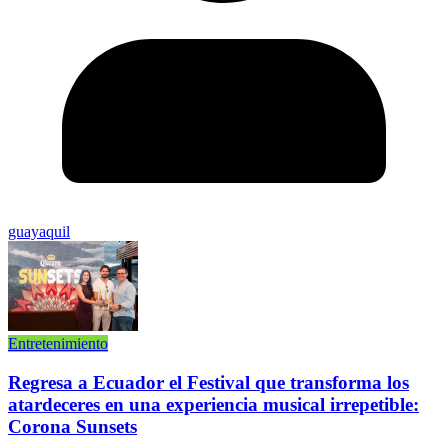
guayaquil
Entretenimiento
Regresa a Ecuador el Festival que transforma los
atardeceres en una experiencia musical irrepetible:
Corona Sunsets