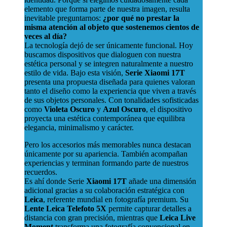
elemento que forma parte de nuestra imagen, resulta
inevitable preguntarnos:
¿por qué no prestar la
misma atención al objeto que sostenemos cientos de
veces al día?
La tecnología dejó de ser únicamente funcional. Hoy
buscamos dispositivos que dialoguen con nuestra
estética personal y se integren naturalmente a nuestro
estilo de vida. Bajo esta visión,
Serie Xiaomi 17T
presenta una propuesta diseñada para quienes valoran
tanto el diseño como la experiencia que viven a través
de sus objetos personales. Con tonalidades sofisticadas
como
Violeta Oscuro
y
Azul Oscuro
, el dispositivo
proyecta una estética contemporánea que equilibra
elegancia, minimalismo y carácter.
Pero los accesorios más memorables nunca destacan
únicamente por su apariencia. También acompañan
experiencias y terminan formando parte de nuestros
recuerdos.
Es ahí donde Serie
Xiaomi 17T
añade una dimensión
adicional gracias a su colaboración estratégica con
Leica
, referente mundial en fotografía premium. Su
Lente Leica Telefoto 5X
permite capturar detalles a
distancia con gran precisión, mientras que
Leica Live
Moment
transforma una fotografía convencional en