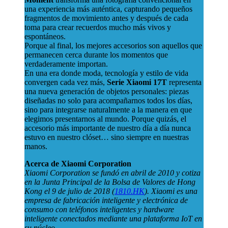
una experiencia más auténtica, capturando pequeños
fragmentos de movimiento antes y después de cada
toma para crear recuerdos mucho más vivos y
espontáneos.
Porque al final, los mejores accesorios son aquellos que
permanecen cerca durante los momentos que
verdaderamente importan.
En una era donde moda, tecnología y estilo de vida
convergen cada vez más,
Serie Xiaomi 17T
representa
una nueva generación de objetos personales: piezas
diseñadas no solo para acompañarnos todos los días,
sino para integrarse naturalmente a la manera en que
elegimos presentarnos al mundo. Porque quizás, el
accesorio más importante de nuestro día a día nunca
estuvo en nuestro clóset… sino siempre en nuestras
manos.
Acerca de Xiaomi Corporation
Xiaomi Corporation se fundó en abril de 2010 y cotiza
en la Junta Principal de la Bolsa de Valores de Hong
Kong el 9 de julio de 2018 (
1810.HK
). Xiaomi es una
empresa de fabricación inteligente y electrónica de
consumo con teléfonos inteligentes y hardware
inteligente conectados mediante una plataforma IoT en
su núcleo.