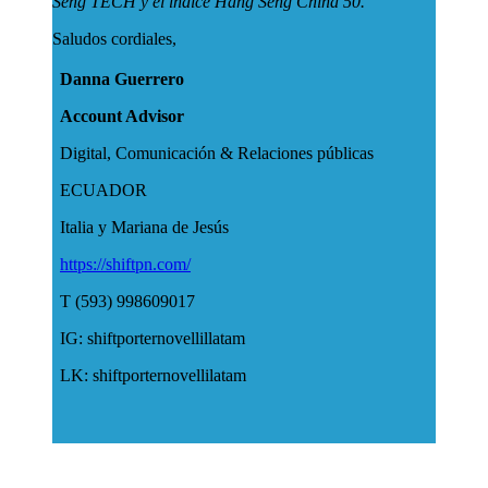
Seng TECH y el índice Hang Seng China 50.
Saludos cordiales,
Danna Guerrero
Account Advisor
Digital, Comunicación & Relaciones públicas
ECUADOR
Italia y Mariana de Jesús
https://shiftpn.com/
T (593) 998609017
IG: shiftporternovellillatam
LK: shiftporternovellilatam