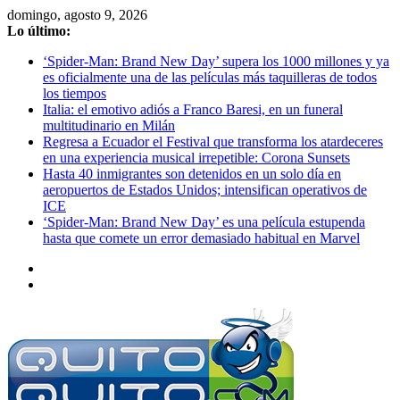
Saltar
domingo, agosto 9, 2026
al
Lo último:
contenido
‘Spider-Man: Brand New Day’ supera los 1000 millones y ya
es oficialmente una de las películas más taquilleras de todos
los tiempos
Italia: el emotivo adiós a Franco Baresi, en un funeral
multitudinario en Milán
Regresa a Ecuador el Festival que transforma los atardeceres
en una experiencia musical irrepetible: Corona Sunsets
Hasta 40 inmigrantes son detenidos en un solo día en
aeropuertos de Estados Unidos; intensifican operativos de
ICE
‘Spider-Man: Brand New Day’ es una película estupenda
hasta que comete un error demasiado habitual en Marvel