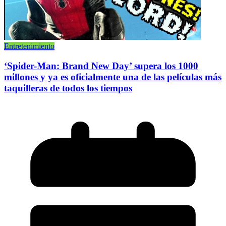
Entretenimiento
‘Spider-Man: Brand New Day’ supera los 1000
millones y ya es oficialmente una de las películas más
taquilleras de todos los tiempos