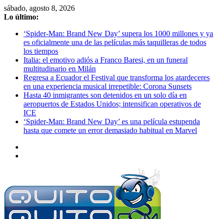
Saltar
sábado, agosto 8, 2026
al
Lo último:
contenido
‘Spider-Man: Brand New Day’ supera los 1000 millones y ya
es oficialmente una de las películas más taquilleras de todos
los tiempos
Italia: el emotivo adiós a Franco Baresi, en un funeral
multitudinario en Milán
Regresa a Ecuador el Festival que transforma los atardeceres
en una experiencia musical irrepetible: Corona Sunsets
Hasta 40 inmigrantes son detenidos en un solo día en
aeropuertos de Estados Unidos; intensifican operativos de
ICE
‘Spider-Man: Brand New Day’ es una película estupenda
hasta que comete un error demasiado habitual en Marvel