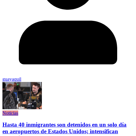
guayaquil
Noticias
Hasta 40 inmigrantes son detenidos en un solo día
en aeropuertos de Estados Unidos; intensifican