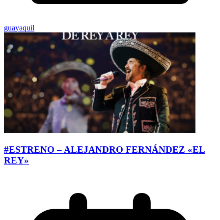
guayaquil
#ESTRENO – ALEJANDRO FERNÁNDEZ «EL
REY»