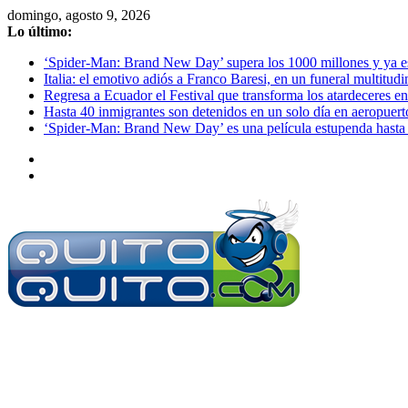
Saltar
domingo, agosto 9, 2026
al
Lo último:
contenido
‘Spider-Man: Brand New Day’ supera los 1000 millones y ya es o
Italia: el emotivo adiós a Franco Baresi, en un funeral multitud
Regresa a Ecuador el Festival que transforma los atardeceres en
Hasta 40 inmigrantes son detenidos en un solo día en aeropuert
‘Spider-Man: Brand New Day’ es una película estupenda hasta 