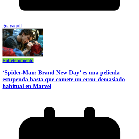
guayaquil
Entretenimiento
‘Spider-Man: Brand New Day’ es una película
estupenda hasta que comete un error demasiado
habitual en Marvel