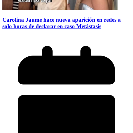
Carolina Jaume hace nueva aparición en redes a
solo horas de declarar en caso Metástasis