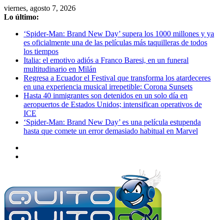
Saltar
viernes, agosto 7, 2026
al
Lo último:
contenido
‘Spider-Man: Brand New Day’ supera los 1000 millones y ya
es oficialmente una de las películas más taquilleras de todos
los tiempos
Italia: el emotivo adiós a Franco Baresi, en un funeral
multitudinario en Milán
Regresa a Ecuador el Festival que transforma los atardeceres
en una experiencia musical irrepetible: Corona Sunsets
Hasta 40 inmigrantes son detenidos en un solo día en
aeropuertos de Estados Unidos; intensifican operativos de
ICE
‘Spider-Man: Brand New Day’ es una película estupenda
hasta que comete un error demasiado habitual en Marvel