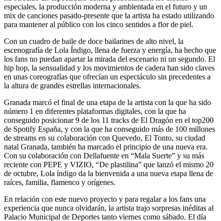
especiales, la producción moderna y ambientada en el futuro y un
mix de canciones pasado-presente que la artista ha estado utilizando
para mantener al público con los cinco sentidos a flor de piel.
Con un cuadro de baile de doce bailarines de alto nivel, la
escenografía de Lola Índigo, llena de fuerza y energía, ha hecho que
los fans no puedan apartar la mirada del escenario ni un segundo. El
hip hop, la sensualidad y los movimientos de cadera han sido claves
en unas coreografías que ofrecían un espectáculo sin precedentes a
la altura de grandes estrellas internacionales.
Granada marcó el final de una etapa de la artista con la que ha sido
número 1 en diferentes plataformas digitales, con la que ha
conseguido posicionar 9 de los 11 tracks de El Dragón en el top200
de Spotify España, y con la que ha conseguido más de 100 millones
de streams en su colaboración con Quevedo, El Tonto, su ciudad
natal Granada, también ha marcado el principio de una nueva era.
Con su colaboración con Dellafuente en “Mala Suerte” y su más
reciente con PEPE y VIZIO, “De plastilina” que lanzó el mismo 20
de octubre, Lola índigo da la bienvenida a una nueva etapa llena de
raíces, familia, flamenco y orígenes.
En relación con este nuevo proyecto y para regalar a los fans una
experiencia que nunca olvidarán, la artista trajo sorpresas inéditas al
Palacio Municipal de Deportes tanto viernes como sábado. El día