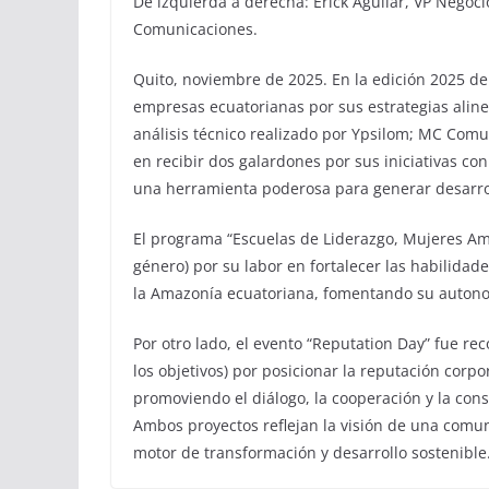
De izquierda a derecha: Erick Aguilar, VP Negoc
Comunicaciones.
Quito, noviembre de 2025. En la edición 2025 d
empresas ecuatorianas por sus estrategias alinea
análisis técnico realizado por Ypsilom; MC Comu
en recibir dos galardones por sus iniciativas co
una herramienta poderosa para generar desarrol
El programa “Escuelas de Liderazgo, Mujeres Am
género) por su labor en fortalecer las habilidad
la Amazonía ecuatoriana, fomentando su autono
Por otro lado, el evento “Reputation Day” fue rec
los objetivos) por posicionar la reputación corp
promoviendo el diálogo, la cooperación y la cons
Ambos proyectos reflejan la visión de una comun
motor de transformación y desarrollo sostenible