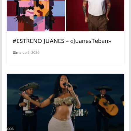
#ESTRENO JUANES – «JuanesTeban»
marzo 6, 2026