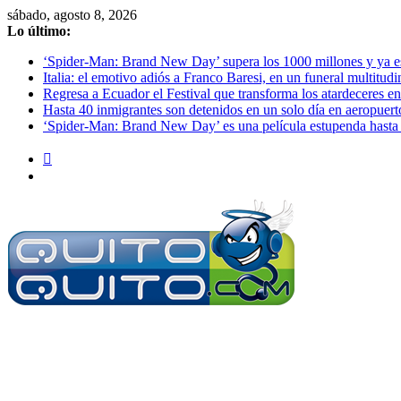
Saltar
sábado, agosto 8, 2026
al
Lo último:
contenido
‘Spider-Man: Brand New Day’ supera los 1000 millones y ya es o
Italia: el emotivo adiós a Franco Baresi, en un funeral multitud
Regresa a Ecuador el Festival que transforma los atardeceres en
Hasta 40 inmigrantes son detenidos en un solo día en aeropuert
‘Spider-Man: Brand New Day’ es una película estupenda hasta 